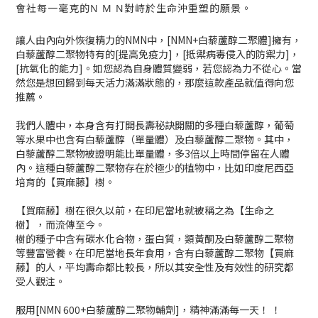
會社每一毫克的N M N對峙於生命沖重塑的願景。
讓人由內向外恢復精力的NMN中，[NMN+白藜蘆醇二聚體]擁有，
白藜蘆醇二聚物特有的[提高免疫力]，[抵禦病毒侵入的防禦力]，
[抗氧化的能力]。如您認為自身體質變弱，若您認為力不從心。當
然您是想回歸到每天活力滿滿狀態的，那麼這款產品就值得向您
推薦。
我們人體中，本身含有打開長壽秘訣開關的多種白藜蘆醇，葡萄
等水果中也含有白藜蘆醇（單量體）及白藜蘆醇二聚物。其中，
白藜蘆醇二聚物被證明能比單量體，多3倍以上時間停留在人體
內。這種白藜蘆醇二聚物存在於極少的植物中，比如印度尼西亞
培育的【買麻藤】樹。
【買麻藤】樹在很久以前，在印尼當地就被稱之為【生命之
樹】，而流傳至今。
樹的種子中含有碳水化合物，蛋白質，類黃酮及白藜蘆醇二聚物
等豐富營養。在印尼當地長年食用，含有白藜蘆醇二聚物【買麻
藤】的人，平均壽命都比較長，所以其安全性及有效性的研究都
受人觀注。
服用[NMN 600+白藜蘆醇二聚物輔劑]，精神滿滿每一天！ ！