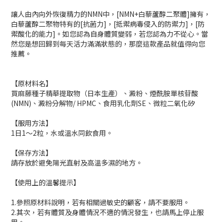
讓人由內向外恢復精力的NMN中，[NMN+白藜蘆醇二聚體]擁有，
白藜蘆醇二聚物特有的[抗菌力]，[抵禦病毒侵入的防禦力]，[防
禦酸化的能力]。如您認為自身體質變弱，若您認為力不從心。當
然您是想回歸到每天活力滿滿狀態的，那麼這款產品就值得向您
推薦。
【原材料名】
買麻藤種子精華提取物（日本生產）、澱粉、煙酰胺單核苷酸
(NMN)、澱粉分解物/ HPMC、食用乳化劑SE、微粒二氧化矽
【服用方法】
1日1～2粒，水或溫水同飲食用。
【保存方法】
請存放於避免陽光直射及高溫多濕的地方。
【使用上的溫馨提示】
1.參照原材料說明，若有相關過敏史的顧客，請不要服用。
2.其次，若有體質及身體情況不適的情況發生，也請馬上停止服