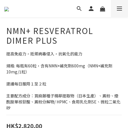
NMN+ RESVERATROL
DIMER PLUS
提高免疫力，抵禦病毒侵入，抗氧化的能力
規格: 每瓶有60粒，含有NMN+補充劑600mg（NMN+補充劑
10mg/1粒）
建議每日服用１至２粒
主要配方成分：買麻藤種子精華提取物（日本生產）、澱粉、煙
酰胺單核苷酸、澱粉分解物/ HPMC、食用乳化劑SE、微粒二氧化
矽
HK$2,820.00