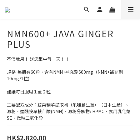
NMN600+ JAVA GINGER
PLUS
不俱歲月！ 送您集中每一天！ ！
規格: 每瓶有60粒，含有NMN+補充劑600mg（NMN+補充劑
10mg/1粒)
建議每日服用１至２粒
主要配方成分：蔬菜精華提取物（爪哇島生薑）（日本生產）、
澱粉、煙酰胺單核苷酸(NMN)、澱粉分解物/ HPMC、食用乳化劑
SE、微粒二氧化矽
HK$2,820.00