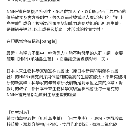
NMN+補充劑複合系列中，配合併加入了，以印度尼西亞為中心的
傳統飲食及古方藥劑中，很久以前就被當地人廣泛使用的“爪哇
島生薑”成分。被稱為可預防認知能力衰退功能的爪哇島生薑，
是通過長達2年以上成長及培育，才形成的珍貴食材。
在印尼當地被稱為[bangle]
最近，有精力不集中，幹活乏力，時不時發呆的人群，請一定要
服用【NMN+爪哇島生薑】，它能讓您渡過精彩每一天。
日本未來生物科學實驗室株式會社（原日本新興和製藥株式會
社）的NMN+補充劑採用保證純度最高的生物發酵法，不斷突破科
研的新高峰。科學家的辛苦鑽研及創新是對永恆之美的探尋，對
歲月的敬仰。新日本未來生物科學實驗室株式會社每一毫克的
NMN+補充劑都始於對生命重塑的願景。
【原材料名】
蔬菜精華提取物（爪哇島生薑）（日本生產）、澱粉、煙酰胺單
核苷酸、澱粉分解物/ HPMC、食用乳化劑SE、微粒二氧化矽