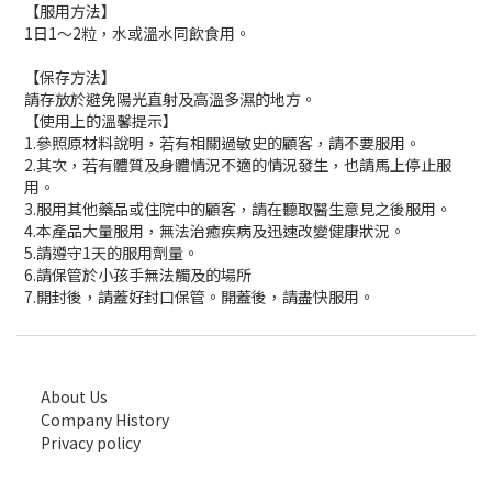
【服用方法】
1日1～2粒，水或溫水同飲食用。
【保存方法】
請存放於避免陽光直射及高溫多濕的地方。
【使用上的溫馨提示】
1.參照原材料說明，若有相關過敏史的顧客，請不要服用。
2.其次，若有體質及身體情況不適的情況發生，也請馬上停止服
用。
3.服用其他藥品或住院中的顧客，請在聽取醫生意見之後服用。
4.本產品大量服用，無法治癒疾病及迅速改變健康狀況。
5.請遵守1天的服用劑量。
6.請保管於小孩手無法觸及的場所
7.開封後，請蓋好封口保管。開蓋後，請盡快服用。
About Us
Company History
Privacy policy