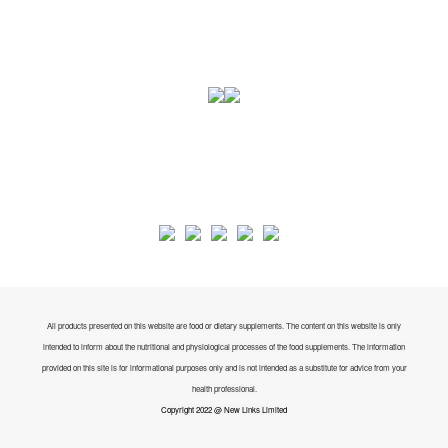
All products presented on this website are food or dietary supplements. The content on this website is only
intended to inform about the nutritional and physiological processes of the food supplements. The information
provided on this site is for informational purposes only and is not intended as a substitute for advice from your
health professional.
Copyright 2022 @ New Links Limited