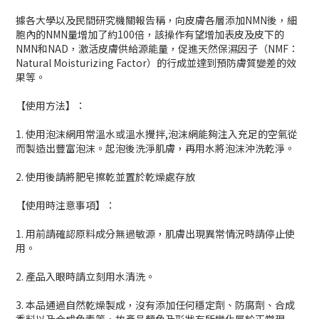
據各大學以及民間研究機關報告稱，向皮膚各層添加NMN後，細
胞內的NMN量增加了約100倍，該操作有望增加表皮及皮下的
NMN和NAD，激活皮膚供給源能量，促進天然保濕因子（NMF：
Natural Moisturizing Factor）的行成並達到預防膚質變差的效
果等。
【使用方法】：
1. 使用泡沫網用常溫水或溫水攪拌,泡沫網能夠注入充足的空氣從
而製造出豐富泡沫。起泡後洗淨肌膚，再用水將泡沫沖洗乾淨。
2. 使用後請將肥皂擦乾並置於乾燥處存放
【使用時注意事項】：
1. 用前請確認原料成分無過敏源，肌膚出現異常情況時請停止使
用。
2. 產品入眼時請立刻用水清洗。
3. 本品通過自然乾燥製成，沒有添加任何穩定劑、防腐劑、合成