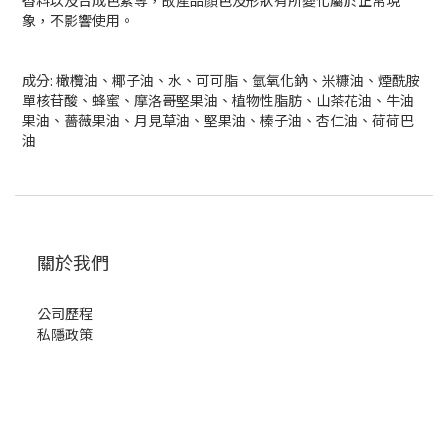
香料以及合成色素等，故產品顏色及形狀有所變化屬於正常現
象，不影響使用。
成分: 橄欖油、椰子油、水、可可脂、氫氧化鈉、米糠油、煙酰胺
單核苷酸、蜂蜜、摩洛哥堅果油、植物性脂肪、山茶花油、牛油
果油、薔薇果油、月見草油、堅果油、榛子油、杏仁油、荷荷巴
油
關於我們
公司歷程
私隱政策