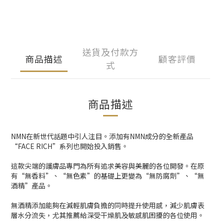
送貨及付款方
商品描述
顧客評價
式
商品描述
NMN在新世代話題中引人注目。添加有NMN成分的全新產品
“FACE RICH”系列也開始投入銷售。
這款尖端的護膚品專門為所有追求美容與美麗的各位開發。在原
有“無香料”、“無色素”的基礎上更變為“無防腐劑”、“無
酒精”產品。
無酒精添加能夠在減輕肌膚負擔的同時提升使用感，減少肌膚表
層水分流失，尤其推薦給深受干燥肌及敏感肌困擾的各位使用。