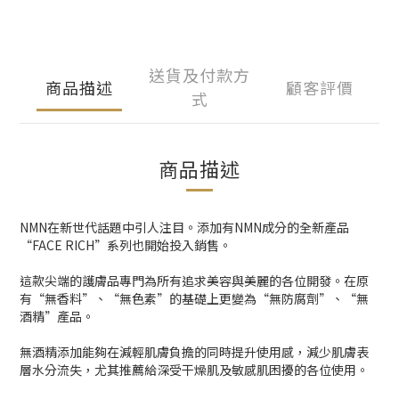
送貨及付款方
商品描述
顧客評價
式
商品描述
NMN在新世代話題中引人注目。添加有NMN成分的全新產品
“FACE RICH”系列也開始投入銷售。
這款尖端的護膚品專門為所有追求美容與美麗的各位開發。在原
有“無香料”、“無色素”的基礎上更變為“無防腐劑”、“無
酒精”產品。
無酒精添加能夠在減輕肌膚負擔的同時提升使用感，減少肌膚表
層水分流失，尤其推薦給深受干燥肌及敏感肌困擾的各位使用。