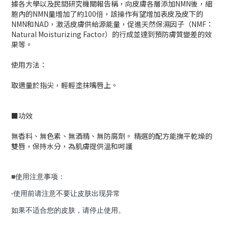
據各大學以及民間研究機關報告稱，向皮膚各層添加NMN後，細
胞內的NMN量增加了約100倍，該操作有望增加表皮及皮下的
NMN和NAD，激活皮膚供給源能量，促進天然保濕因子（NMF：
Natural Moisturizing Factor）的行成並達到預防膚質變差的效
果等。
使用方法：
取適量於指尖，輕輕塗抹嘴唇上。
■功效
無香料、無色素、無酒精、無防腐劑。 精選的配方能撫平乾燥的
雙唇，保持水分，為肌膚提供溫和呵護
■
使用注意事项：
·使用前请注意不要让皮肤出现异常
如果不适合您的皮肤，请停止使用。