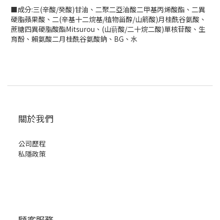
■成分:三(辛酸/癸酸)甘油、二聚二亞油酸二甲基丙烯酸酯、二異
硬脂蘋果酸、二(辛基十二烷基/植物甾醇/山箭酸)月桂酰谷氨酸、
蔗糖四異硬脂酸酯Mitsurou、(山葥酸/二十烷二酸)單核苷酸、生
育酚、賴氨酸二月桂酰谷氨酸鈉、BG、水
關於我們
公司歷程
私隱政策
顧客服務