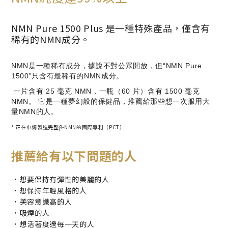
NMN Pure 1500 Plus 是一種特殊產品，僅含有
稀有的NMN成分。
NMN是一種稀有成分，據說不對公眾開放，但“NMN Pure
1500”只含有最稀有的NMN成分。
一片含有 25 毫克 NMN，一瓶（60 片）含有 1500 毫克
NMN。 它是一種夢幻般的保健品，推薦給那些想一次服用大
量NMN的人。
* 正在申請製造完整β-NMN的國際專利（PCT）
推薦給有以下問題的人
・
想要保持有彈性的美麗的人
・
想保持年輕風格的人
・
美容意識高的人
・
吸煙的人
・
想活著度過每一天的人