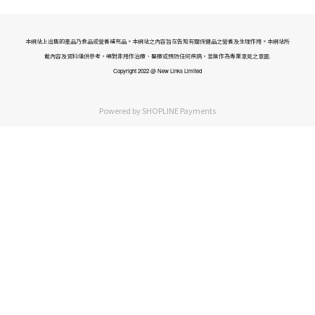
本網站上出售的產品乃食品或營養補充品。本網站之內容旨在告知有關保健品之營養及生理作用。本網站所
載內容及資料僅供參考，絕對非用作治療、醫療或預防任何疾病，並無作為專業意見之意圖.
Copyright 2022 @ New Links Limited
Powered by
SHOPLINE Payments