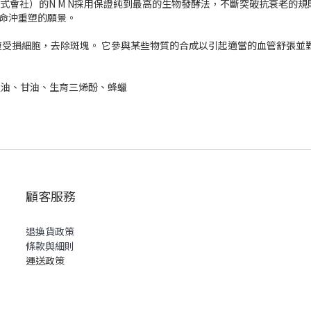
株式會社）的N M N採用保證純到最高的生物發酵法，不斷突破抗衰老
生命沖重塑的願景。
受損細胞，去除斑塊。 它參與某些物質的合成以引起適當的血管舒張並
魚油、甘油、生育三烯酚、蜂蠟
顧客服務
退換貨政策
條款與細則
運送政策