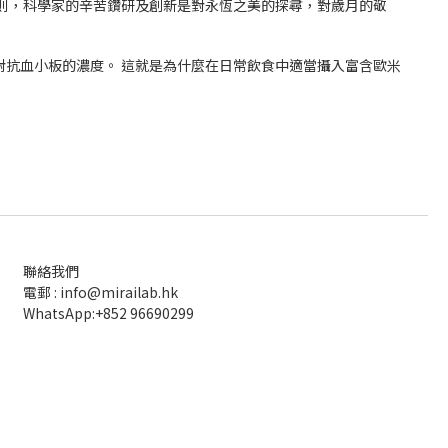
的規則，科學家的辛苦鑽研及創新是對永恆之美的探尋，對歲月的敬
對抗血小板的濃度。 這就是為什麼在日常飲食中適當攝入富含歐米
聯絡我們
電郵 : info@mirailab.hk
WhatsApp:+852 96690299