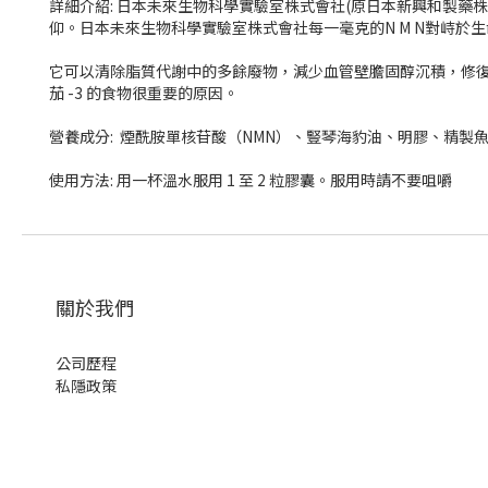
詳細介紹: 日本未來生物科學實驗室株式會社(原日本新興和製藥
仰。日本未來生物科學實驗室株式會社每一毫克的N M N對峙於
它可以清除脂質代謝中的多餘廢物，減少血管壁膽固醇沉積，修復
茄 -3 的食物很重要的原因。
營養成分: 煙酰胺單核苷酸（NMN）、豎琴海豹油、明膠、精製
使用方法: 用一杯溫水服用 1 至 2 粒膠囊。服用時請不要咀嚼
關於我們
公司歷程
私隱政策