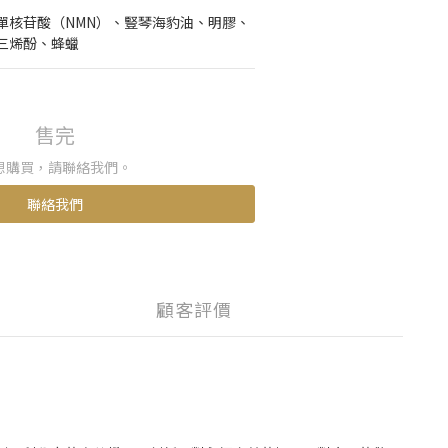
單核苷酸（NMN）、豎琴海豹油、明膠、
三烯酚、蜂蠟
售完
想購買，請聯絡我們。
聯絡我們
顧客評價