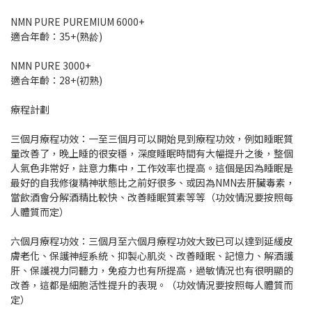
NMN PURE PUREMIUM 6000+
適合年齡：35+(熟龄)
NMN PURE 3000+
適合年齡：28+(初熟)
療程計劃
三個月療程功效：一至三個月可以開始見到療程功效，例如睡眠質
量改善了，晚上睡的很安穩，深度睡眠時間有大幅提升之後，整個
人氣色非常好，註意力集中，工作效率也提高。這個是因為睡眠是
最好的自我修復精神狀態比之前好很多、或因為NMN去肝臟毒素，
當飲酒會分解酒精比較快、改善睡眠質素等等（功效情況要按照每
人體質而定）
六個月療程功效：三個月至六個月療程功效大致已可以達到延緩皮
膚老化、保護神經系統、抑製心肌炎、改善睡眠、記憶力、解酒護
肝、保護視力同聽力，免疫力也有所提高，過敏情況也有很明顯的
改善，這都是細胞活性提升的表現。（功效情況要按照每人體質而
定）