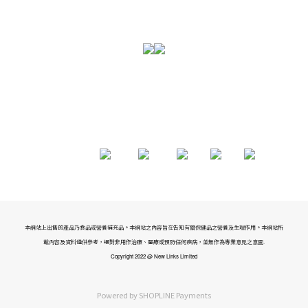
本網站上出售的產品乃食品或營養補充品。本網站之內容旨在告知有關保健品之營養及生理作用。本網站所
載內容及資料僅供參考，絕對非用作治療、醫療或預防任何疾病，並無作為專業意見之意圖.
Copyright 2022 @ New Links Limited
Powered by
SHOPLINE Payments