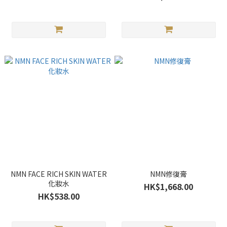
NMN FACE RICH SKIN WATER
NMN修復膏
化妝水
HK$1,668.00
HK$538.00