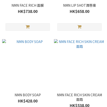
NMN FACE RICH 面膜
NMN LIP SHOT潤唇膏
HK$738.00
HK$658.00
NMN BODY SOAP
NMN FACE RICH SKIN CREAM
面霜
HK$428.00
HK$538.00