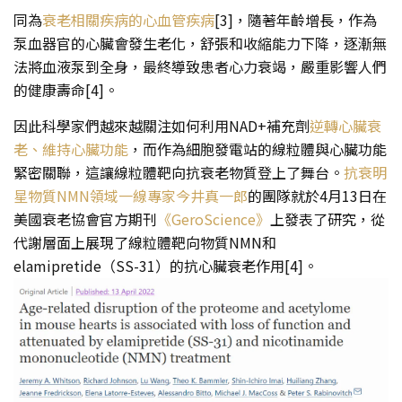
同為
衰老相關疾病的心血管疾病
[3]，隨著年齡增長，作為
泵血器官的心臟會發生老化，舒張和收縮能力下降，逐漸無
法將血液泵到全身，最終導致患者心力衰竭，嚴重影響人們
的健康壽命[4]。
因此科學家們越來越關注如何利用NAD+補充劑
逆轉心臟衰
老、維持心臟功能
，而作為細胞發電站的線粒體與心臟功能
緊密關聯，這讓線粒體靶向抗衰老物質登上了舞台。
抗衰明
星物質NMN領域一線專家今井真一郎
的團隊就於4月13日在
美國衰老協會官方期刊
《GeroScience》
上發表了研究，從
代謝層面上展現了線粒體靶向物質NMN和
elamipretide（SS-31）的抗心臟衰老作用[4]。