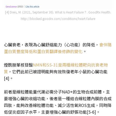
[4] Dreis, M. (2021, September 30). What Is Heart Failure？. GoodRx Health.
http://blocked.goodrx.com/conditions/heart-failure
心臟衰老，表現為心臟舒縮能力（心功能）的降低，
會伴隨
蛋白質豐度降低和蛋白質翻譯後修飾的變化
。
煙酰胺單核苷酸
NMN
和SS-31是兩種線粒體靶向抗衰老物
質
，它們此前已被證明能夠有效恢復老年小鼠的心臟功能
[4]。
前者是線粒體能量代謝必需分子NAD+的生物合成前體，主
要增強心臟的收縮功能，後者是一種結合線粒體內膜的合成
四肽，能夠改善線粒體功能、減少活性氧ROS生成，同時降
低促炎症因子水平，主要增強心臟的舒張功能[5-6]。