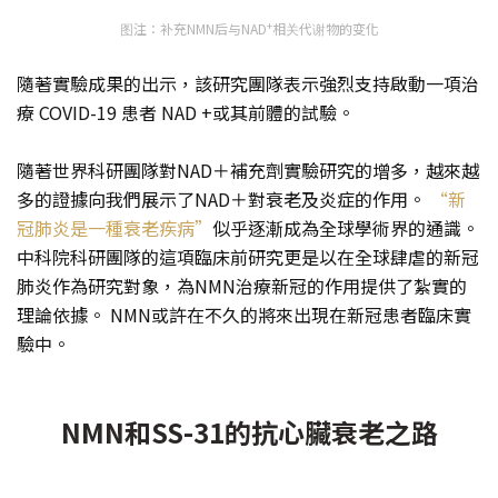
+
图注：补充NMN后与NAD
相关代谢物的变化
隨著實驗成果的出示，該研究團隊表示強烈支持啟動一項治
療 COVID-19 患者 NAD +或其前體的試驗。
隨著世界科研團隊對NAD＋補充劑實驗研究的增多，越來越
多的證據向我們展示了NAD＋對衰老及炎症的作用。
“新
冠肺炎是一種衰老疾病”
似乎逐漸成為全球學術界的通識。
中科院科研團隊的這項臨床前研究更是以在全球肆虐的新冠
肺炎作為研究對象，為NMN治療新冠的作用提供了紮實的
理論依據。 NMN或許在不久的將來出現在新冠患者臨床實
驗中。
NMN和SS-31的抗心臟衰老之路