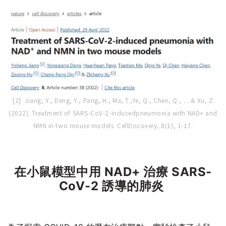
[2] Jiang, Y., Deng, Y., Pang, H., Ma, T.,Ye, Q., Chen, Q., ... & Xu, Z.
(2022). Treatment of SARS-CoV-2-inducedpneumonia with NAD+ and
NMN in two mouse models. CellDiscovery, 8(1), 1-17.
在小鼠模型中用 NAD+ 治療 SARS-
CoV-2 誘導的肺炎