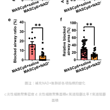
圖注：補充NAD+後肺部各項指標的變化
c:炎性細胞聚集密度 d: 炎性細胞聚集面積e:氣道阻塞比率 f:氣道阻塞
面積