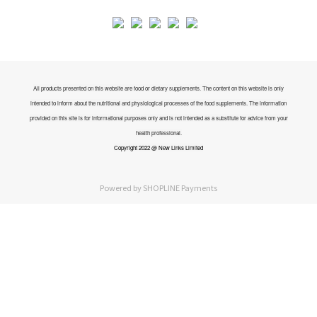
All products presented on this website are food or dietary supplements. The content on this website is only
intended to inform about the nutritional and physiological processes of the food supplements. The information
provided on this site is for informational purposes only and is not intended as a substitute for advice from your
health professional.
Copyright 2022 @ New Links Limited
Powered by
SHOPLINE Payments